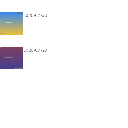
确保安全稳定体验游戏乐趣
2026-07-30
壹号社区下载安全保
障，确保您的设备和个
人信息安全的完整指南
2026-07-29
壹号登录娱乐平台官网
提供详细的游戏攻略和
技巧分享，助你轻松提升游戏水
平和胜率