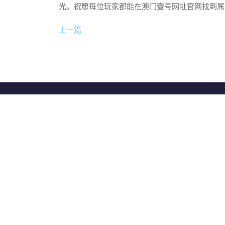
光。祝愿每位玩家都能在澳门壹号网址官网找到属
上一篇