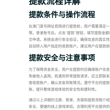
提款流程详解
提款条件与操作流程
在澳门壹号网址官网进行提款前，用户需要满足一
等。登录账号后，点击“提款”按钮，填写提款金
交申请。系统会进行安全验证，确保信息的真实性
自动转入用户指定的收款账户。建议用户在提款前
提款安全与注意事项
为了保障资金安全，用户在提款时应确保账户信息
免被他人盗用。若遇到异常提款请求，应立即联系
查收款账户，确认资金到账情况。遵守平台的提款
账，提升整体游戏体验的安全性和便利性。
通过以上详细的注册、登录、充值和提款流程介绍
安全、便捷的线上游戏体验。合理利用平台提供的