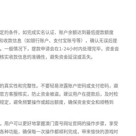
定的条件，如完成实名认证、账户余额达到最低提款额度
额和收款信息（如银行账户、支付宝账号等），确认无误后提
。一般情况下，提款申请会在1-24小时内处理完毕，资金会
核实收款信息的准确性，避免资金延误或丢失。
的真实性和完整性。不要轻易泄露账户密码或支付密码，避
官方客服核实，防止资金被盗。建议用户在提款后，及时检
规定，避免频繁操作或超出额度，确保资金安全和顺畅到
，用户可以更好地掌握澳门壹号网址官网的操作步骤，享受
各种功能，确保每一次操作都顺利完成，带来愉快的游戏时