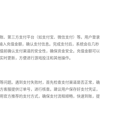
账、第三方支付平台（如支付宝、微信支付）等。用户登录
，输入充值金额，确认支付信息。完成支付后，系统会在几秒
值前确认支付渠道的安全性，确保资金安全。充值金额可以
实时更新，方便进行游戏投注和其他操作。
等问题。遇到支付失败时，首先检查支付渠道是否正常，确
方客服提供订单号，进行核查。建议用户保存好支付凭证，
用官方推荐的支付方式，确保支付流程顺畅，快速到账，提