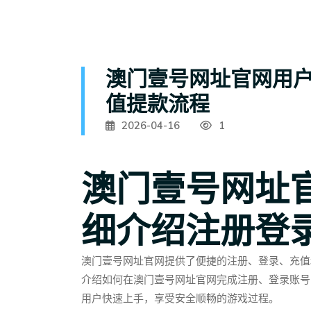
澳门壹号网址官网用
值提款流程
2026-04-16
1
澳门壹号网址
细介绍注册登
澳门壹号网址官网提供了便捷的注册、登录、充值
介绍如何在澳门壹号网址官网完成注册、登录账号
用户快速上手，享受安全顺畅的游戏过程。