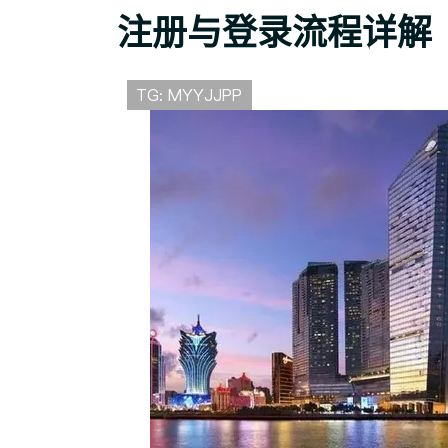
注册与登录流程详解