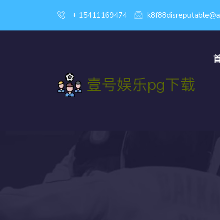
+ 15411169474
k8f88disreputable@a