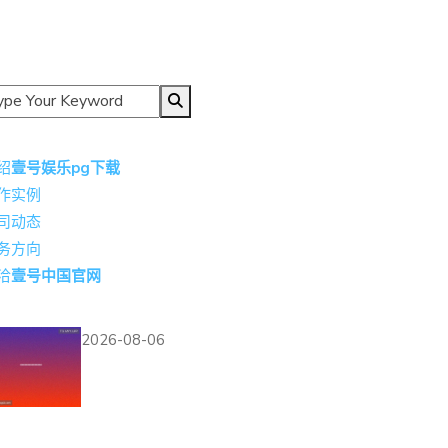
导航
绍
壹号娱乐pg下载
作实例
司动态
务方向
洽
壹号中国官网
热门资讯
2026-08-06
如何辨别捷克世界杯球
衣的正品与仿品购买指
南与购买建议