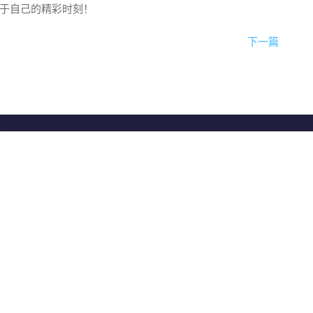
于自己的精彩时刻！
下一篇