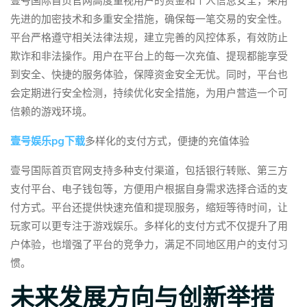
壹号国际首页官网高度重视用户的资金和个人信息安全，采用
先进的加密技术和多重安全措施，确保每一笔交易的安全性。
平台严格遵守相关法律法规，建立完善的风控体系，有效防止
欺诈和非法操作。用户在平台上的每一次充值、提现都能享受
到安全、快捷的服务体验，保障资金安全无忧。同时，平台也
会定期进行安全检测，持续优化安全措施，为用户营造一个可
信赖的游戏环境。
壹号娱乐pg下载
多样化的支付方式，便捷的充值体验
壹号国际首页官网支持多种支付渠道，包括银行转账、第三方
支付平台、电子钱包等，方便用户根据自身需求选择合适的支
付方式。平台还提供快速充值和提现服务，缩短等待时间，让
玩家可以更专注于游戏娱乐。多样化的支付方式不仅提升了用
户体验，也增强了平台的竞争力，满足不同地区用户的支付习
惯。
未来发展方向与创新举措