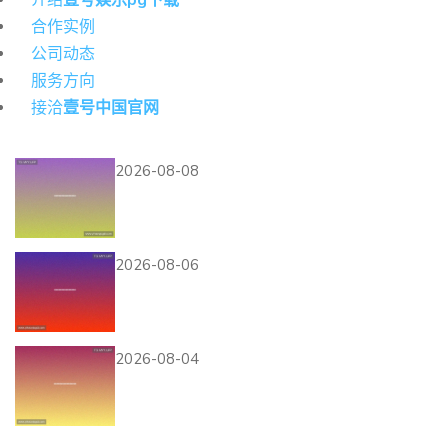
介绍
壹号娱乐pg下载
合作实例
公司动态
服务方向
接洽
壹号中国官网
热门资讯
2026-08-08
巴西摩洛哥首发阵容对比分析
世界杯赛场上的战术布局变化
2026-08-06
如何辨别捷克世界杯球衣的正
品与仿品购买指南与购买建议
2026-08-04
奥地利对阵约旦比赛前瞻：比
赛时间、地点及观赛指南全攻