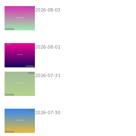
略
2026-08-03
壹号链接平台的效果监测与数
据分析方法，优化游戏推广投
放策略
2026-08-01
壹号网站登录失败的原因分析
及有效的解决方法推荐
2026-07-31
壹号网址官方网站下载最新版
本游戏客户端，确保安全稳定
体验游戏乐趣
2026-07-30
壹号社区下载安全保障，确保
您的设备和个人信息安全的完