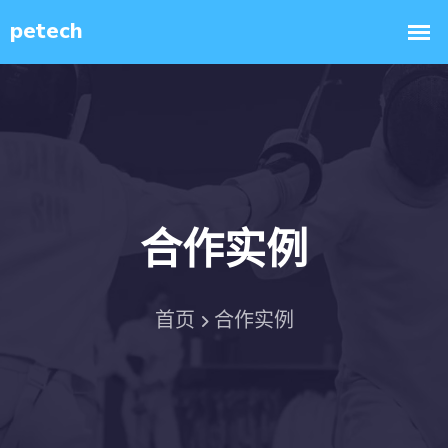
合作实例
首页
合作实例