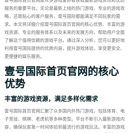
壹号国际首页官网是众多游戏爱好者获取最新游戏资讯和优质
服务的重要平台。无论是最新上线的热门游戏、专业的游戏攻
略，还是贴心的客户服务，壹号国际都能满足不同玩家的需
求。本文将详细介绍壹号国际首页官网的核心优势、丰富的游
戏资源、专业的服务体系以及未来的发展方向，帮助用户全面
了解这个值得信赖的游戏平台。通过深入分析，您可以更好地
利用壹号国际提供的优质内容，提升游戏体验，享受更安全、
更便捷的娱乐服务。
壹号国际首页官网的核心
优势
丰富的游戏资源，满足多样化需求
壹号国际首页官网汇聚了众多国内外热门游戏，包括体育、电
子竞技、棋牌、老虎机等多种类型。平台不断引入最新游戏内
容，确保玩家第一时间体验到最流行的游戏玩法。丰富的游戏