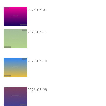
放策略
2026-08-01
壹号网站登录失败的原因分析
及有效的解决方法推荐
2026-07-31
壹号网址官方网站下载最新版
本游戏客户端，确保安全稳定
体验游戏乐趣
2026-07-30
壹号社区下载安全保障，确保
您的设备和个人信息安全的完
整指南
2026-07-29
壹号登录娱乐平台官网提供详
细的游戏攻略和技巧分享，助