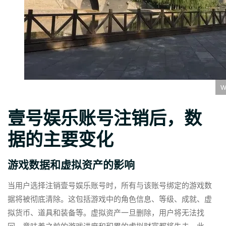
壹号娱乐账号注销后，数
据的主要变化
游戏数据和虚拟资产的影响
当用户选择注销壹号娱乐账号时，所有与该账号绑定的游戏数
据将被彻底清除。这包括游戏中的角色信息、等级、成就、虚
拟货币、道具和装备等。虚拟资产一旦删除，用户将无法找