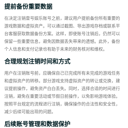
提前备份重要数据
在决定注销壹号娱乐账号之前，建议用户提前备份所有重要的
游戏数据和虚拟资产。可以通过截图、导出游戏存档或联系平
台客服获取数据备份方案。这样，即使账号注销后，仍然可以
保留一些重要信息，避免因数据丢失带来的遗憾。此外，备份
个人信息和支付记录也有助于未来的财务核对和维权。
合理规划注销时间和方式
用户在注销账号前，应确保自己已完成所有未完成的游戏任务
和虚拟资产的转移。部分游戏支持虚拟资产的转让或兑换，建
议提前操作，避免资产白白丢失。同时，选择合适的时间进行
注销，避免在重要活动或节假日前操作，以免影响游戏体验。
按照平台规定的流程进行注销，确保操作的合法性和安全性，
减少后续可能出现的问题。
后续账号管理和数据保护