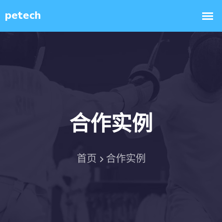
合作实例
首页
合作实例