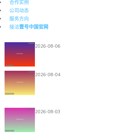
合作实例
公司动态
服务方向
接洽
壹号中国官网
热门资讯
2026-08-06
如何辨别捷克世界杯球衣的正
品与仿品购买指南与购买建议
2026-08-04
奥地利对阵约旦比赛前瞻：比
赛时间、地点及观赛指南全攻
略
2026-08-03
壹号链接平台的效果监测与数
据分析方法，优化游戏推广投