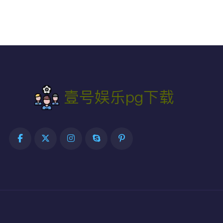
你轻松提升游戏水平和胜率