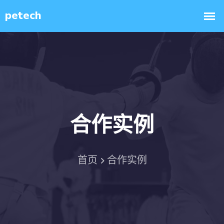
合作实例
首页
合作实例