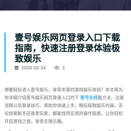
壹号娱乐网页登录入口下载
指南，快速注册登录体验极
致娱乐
2026-02-24
1
想要轻松进入壹号娱乐，享受丰富的游戏娱乐体验？本文将为
你详细介绍壹号娱乐网页登录入口的下
壹号在线
载方法、注册
流程以及登录技巧，帮助你快速上手，畅玩极致娱乐内容。无
论你是新手还是老玩家，都能找到实用的操作指南，让你轻松
开启游戏之旅，享受无限乐趣。