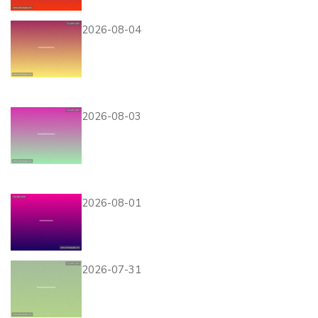
品与仿品购买指南与购买建议
2026-08-04
奥地利对阵约旦比赛前瞻：比
赛时间、地点及观赛指南全攻
略
2026-08-03
壹号链接平台的效果监测与数
据分析方法，优化游戏推广投
放策略
2026-08-01
壹号网站登录失败的原因分析
及有效的解决方法推荐
2026-07-31
壹号网址官方网站下载最新版
本游戏客户端，确保安全稳定