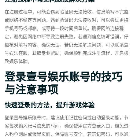
在注册过程中，可能会遇到验证码无法接收、信息填写不完整
或网络不稳定等问题。遇到验证码无法接收时，可以尝试更换
手机号码或邮箱，或等待一段时间后重试。确保网络连接稳
定，避免因网络中断导致注册失败。若遇到信息填写错误，仔
细核对填写内容，确保无误。若仍无法解决问题，可以联系壹
号娱乐客服，获取专业帮助，确保顺利完成注册流程，开启极
致娱乐体验。
登录壹号娱乐账号的技巧
与注意事项
快速登录的方法，提升游戏体验
登录壹号娱乐账号时，建议使用记住密码或自动登录功能，节
省每次输入账号信息的时间。确保使用官方登录入口，避免进
入钓鱼网站或假冒页面，保障账号安全。若忘记密码，可以通