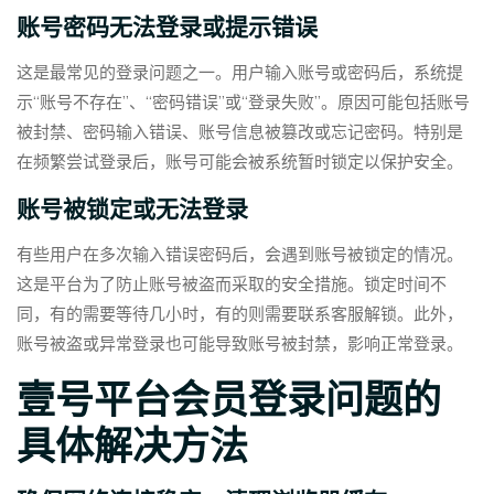
账号密码无法登录或提示错误
这是最常见的登录问题之一。用户输入账号或密码后，系统提
示“账号不存在”、“密码错误”或“登录失败”。原因可能包括账号
被封禁、密码输入错误、账号信息被篡改或忘记密码。特别是
在频繁尝试登录后，账号可能会被系统暂时锁定以保护安全。
账号被锁定或无法登录
有些用户在多次输入错误密码后，会遇到账号被锁定的情况。
这是平台为了防止账号被盗而采取的安全措施。锁定时间不
同，有的需要等待几小时，有的则需要联系客服解锁。此外，
账号被盗或异常登录也可能导致账号被封禁，影响正常登录。
壹号平台会员登录问题的
具体解决方法