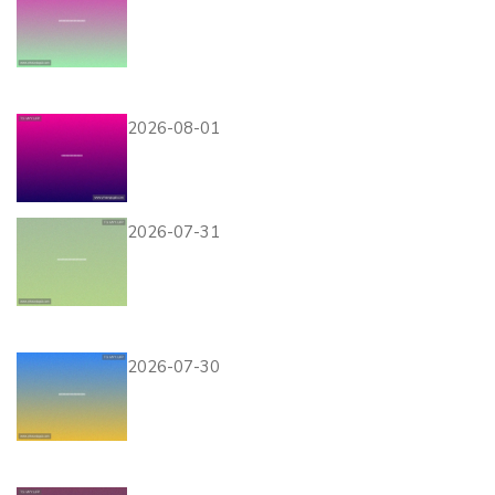
壹号链接平台的效果监测与数
据分析方法，优化游戏推广投
放策略
2026-08-01
壹号网站登录失败的原因分析
及有效的解决方法推荐
2026-07-31
壹号网址官方网站下载最新版
本游戏客户端，确保安全稳定
体验游戏乐趣
2026-07-30
壹号社区下载安全保障，确保
您的设备和个人信息安全的完
整指南