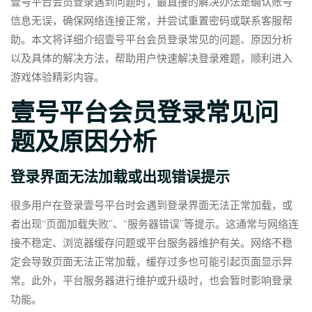
壹号平台会员登录遇到问题时，最直接的解决办法是确认账号
信息无误，确保网络连接正常，并尝试重置密码或联系客服帮
助。本文将详细介绍壹号平台会员登录常见的问题、原因分析
以及具体的解决方法，帮助用户快速解决登录难题，顺利进入
游戏体验精彩内容。
壹号平台会员登录常见问
题及原因分析
登录界面无法加载或出现错误提示
很多用户在登录壹号平台时会遇到登录界面无法正常加载，或
者出现“页面加载失败”、“服务器错误”等提示。这通常与网络连
接不稳定、浏览器缓存问题或平台服务器维护有关。网络不稳
定会导致页面无法正常加载，缓存过多也可能引起页面显示异
常。此外，平台服务器进行维护或升级时，也会暂时影响登录
功能。