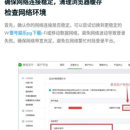
确保网络连接稳定，清理浏览器缓存
检查网络环境
首先，确认你的网络连接是否稳定。可以尝试切换到更稳定的
W
壹号娱乐pg下载
i-Fi或移动数据网络，避免网络波动导致登录
失败。确保网络带宽充足，避免在网络繁忙时段登录平台。