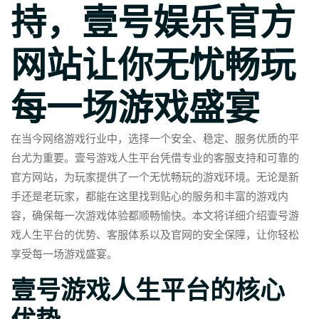
持，壹号娱乐官方
网站让你无忧畅玩
每一场游戏盛宴
在当今网络游戏行业中，选择一个安全、稳定、服务优质的平
台尤为重要。壹号游戏人生平台凭借专业的客服支持和可靠的
官方网站，为玩家提供了一个无忧畅玩的游戏环境。无论是新
手还是老玩家，都能在这里找到贴心的服务和丰富的游戏内
容，确保每一次游戏体验都顺畅愉快。本文将详细介绍壹号游
戏人生平台的优势、客服体系以及官网的安全保障，让你轻松
享受每一场游戏盛宴。
壹号游戏人生平台的核心