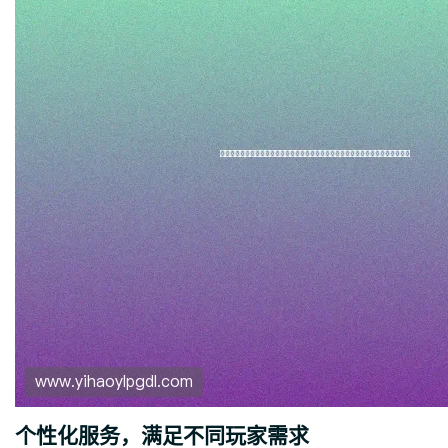
个性化服务，满足不同玩家需求