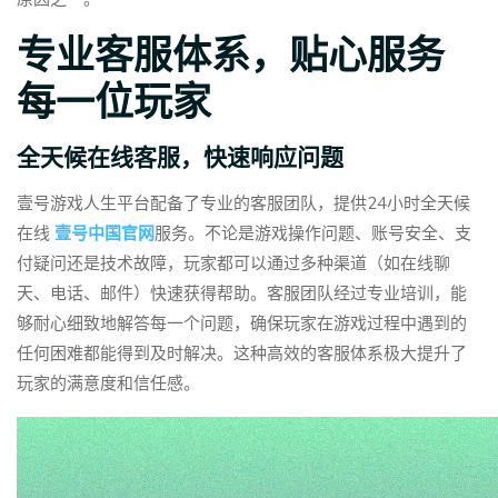
专业客服体系，贴心服务
每一位玩家
全天候在线客服，快速响应问题
壹号游戏人生平台配备了专业的客服团队，提供24小时全天候
在线
壹号中国官网
服务。不论是游戏操作问题、账号安全、支
付疑问还是技术故障，玩家都可以通过多种渠道（如在线聊
天、电话、邮件）快速获得帮助。客服团队经过专业培训，能
够耐心细致地解答每一个问题，确保玩家在游戏过程中遇到的
任何困难都能得到及时解决。这种高效的客服体系极大提升了
玩家的满意度和信任感。