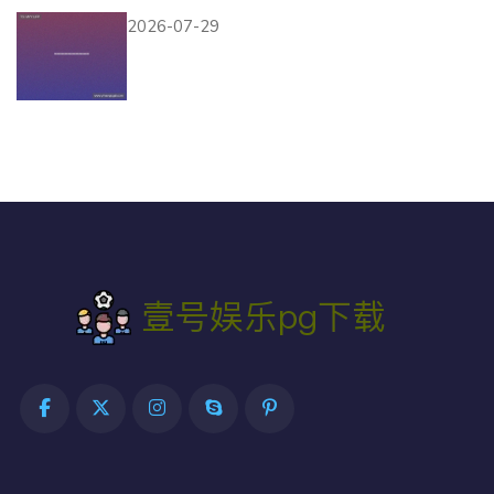
2026-07-29
壹号登录娱乐平台官网提供详
细的游戏攻略和技巧分享，助
你轻松提升游戏水平和胜率