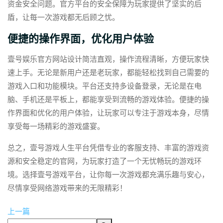
资金安全问题。官方平台的安全保障为玩家提供了坚实的后
盾，让每一次游戏都无后顾之忧。
便捷的操作界面，优化用户体验
壹号娱乐官方网站设计简洁直观，操作流程清晰，方便玩家快
速上手。无论是新用户还是老玩家，都能轻松找到自己需要的
游戏入口和功能模块。平台还支持多设备登录，无论是在电
脑、手机还是平板上，都能享受到流畅的游戏体验。便捷的操
作界面和优化的用户体验，让玩家可以专注于游戏本身，尽情
享受每一场精彩的游戏盛宴。
总之，壹号游戏人生平台凭借专业的客服支持、丰富的游戏资
源和安全稳定的官网，为玩家打造了一个无忧畅玩的游戏环
境。选择壹号游戏平台，让你每一次游戏都充满乐趣与安心，
尽情享受网络游戏带来的无限精彩！
上一篇