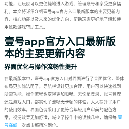
功能，让玩家可以更便捷地进入游戏、管理账号和享受更多福
利。本文将详细介绍壹号app官方入口最新版本的主要更新内
容、核心功能以及未来的优化方向，帮助玩家更好地了解和使
用这款游戏辅助工具。
壹号app官方入口最新版
本的主要更新内容
界面优化与操作流畅性提升
在最新版本中，壹号app官方入口对界面进行了全面优化，整体
布局更加简洁明了。导航栏设计更加合理，用户可以快速找到
所需功能，操作流程也变得更加顺畅。无论是登录、账号管理
还是游戏入口，都实现了流畅无卡顿的体验，大大提升了用户
的使用效率。界面色调采用了更符合年轻用户审美的配色方
案，视觉效果更加舒适，减少了操作中的误触几率，确保每
壹
号在线
一次点击都精准到位。