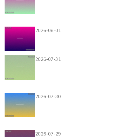
壹号链接平台的效果监测与数
据分析方法，优化游戏推广投
放策略
2026-08-01
壹号网站登录失败的原因分析
及有效的解决方法推荐
2026-07-31
壹号网址官方网站下载最新版
本游戏客户端，确保安全稳定
体验游戏乐趣
2026-07-30
壹号社区下载安全保障，确保
您的设备和个人信息安全的完
整指南
2026-07-29