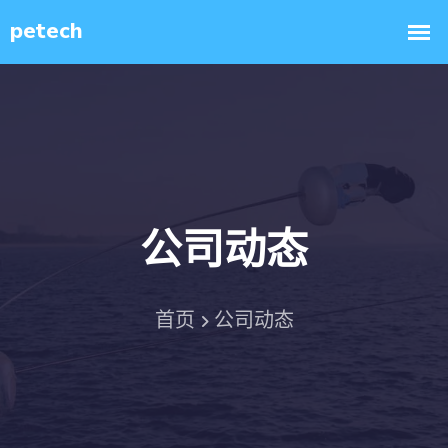
公司动态
首页
公司动态