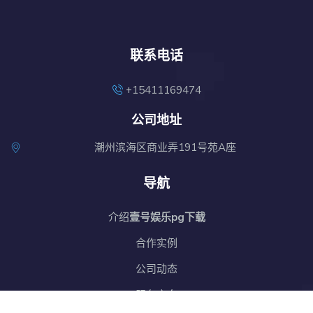
联系电话
+15411169474
公司地址
潮州滨海区商业弄191号苑A座
导航
介绍
壹号娱乐pg下载
合作实例
公司动态
服务方向