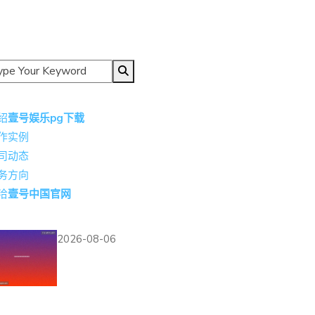
导航
绍
壹号娱乐pg下载
作实例
司动态
务方向
洽
壹号中国官网
热门资讯
2026-08-06
如何辨别捷克世界杯球
衣的正品与仿品购买指
南与购买建议