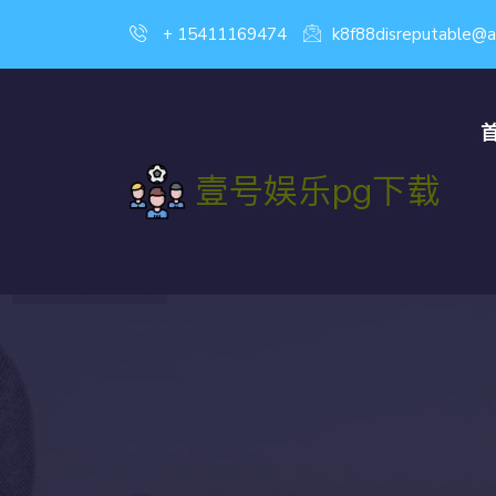
+ 15411169474
k8f88disreputable@a