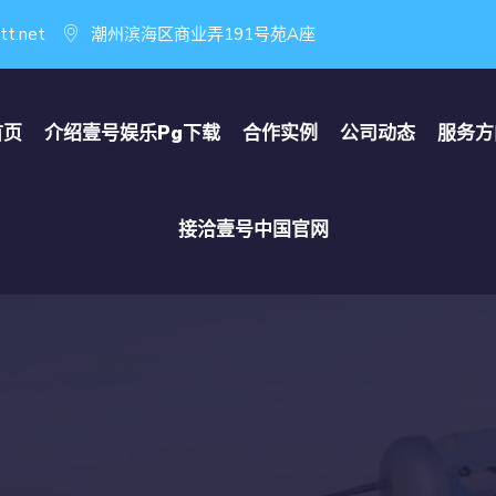
tt.net
潮州滨海区商业弄191号苑A座
首页
介绍
壹号娱乐pg下载
合作实例
公司动态
服务方
接洽
壹号中国官网