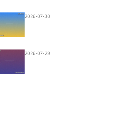
确保安全稳定体验游戏乐趣
2026-07-30
壹号社区下载安全保
障，确保您的设备和个
人信息安全的完整指南
2026-07-29
壹号登录娱乐平台官网
提供详细的游戏攻略和
技巧分享，助你轻松提升游戏水
平和胜率