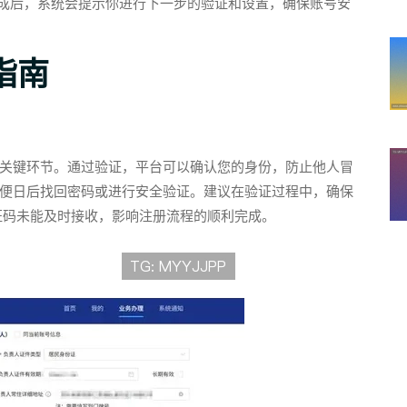
完成后，系统会提示你进行下一步的验证和设置，确保账号安
指南
关键环节。通过验证，平台可以确认您的身份，防止他人冒
便日后找回密码或进行安全验证。建议在验证过程中，确保
证码未能及时接收，影响注册流程的顺利完成。