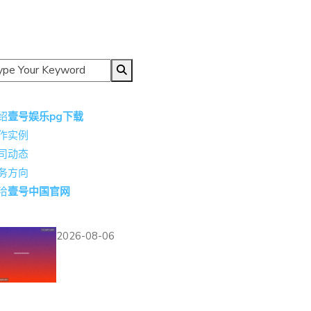
导航
绍
壹号娱乐pg下载
作实例
司动态
务方向
洽
壹号中国官网
热门资讯
2026-08-06
如何辨别捷克世界杯球
衣的正品与仿品购买指
南与购买建议