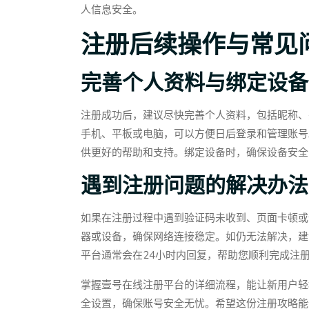
人信息安全。
注册后续操作与常见
完善个人资料与绑定设备
注册成功后，建议尽快完善个人资料，包括昵称、
手机、平板或电脑，可以方便日后登录和管理账号
供更好的帮助和支持。绑定设备时，确保设备安全
遇到注册问题的解决办法
如果在注册过程中遇到验证码未收到、页面卡顿或
器或设备，确保网络连接稳定。如仍无法解决，建
平台通常会在24小时内回复，帮助您顺利完成注
掌握壹号在线注册平台的详细流程，能让新用户轻
全设置，确保账号安全无忧。希望这份注册攻略能