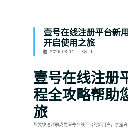
壹号在线注册平台新
开启使用之旅
2026-03-11
1
壹号在线注册
程全攻略帮助
旅
想要快速注册成为壹号在线平台的新用户，掌握详