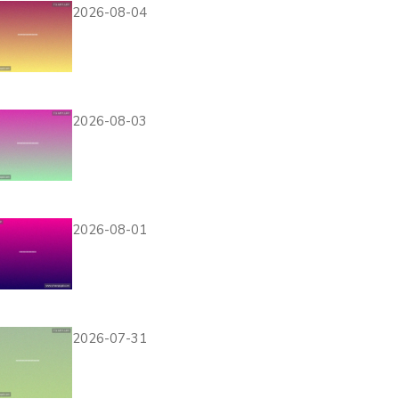
2026-08-04
奥地利对阵约旦比赛前
瞻：比赛时间、地点及
观赛指南全攻略
2026-08-03
壹号链接平台的效果监
测与数据分析方法，优
化游戏推广投放策略
2026-08-01
壹号网站登录失败的原
因分析及有效的解决方
法推荐
2026-07-31
壹号网址官方网站下载
最新版本游戏客户端，