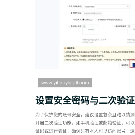
设置安全密码与二次验证
为了保护您的账号安全，建议设置复杂且难以猜测
开启二次验证功能，如手机验证或邮箱验证，可以
证码或进行验证，确保只有本人可以访问账号。这