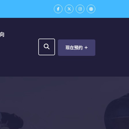
向
+
现在预约