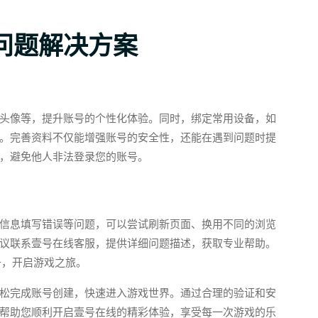
问题解决方案
头像等，提升账号的个性化体验。同时，绑定常用设备，如
。完善资料不仅能增强账号的安全性，还能在遇到问题时提
，避免他人非法登录您的账号。
信息填写错误等问题，可以尝试刷新页面、换用不同的浏览
议联系壹号在线客服，提供详细问题描述，获取专业帮助。
册，开启游戏之旅。
松完成账号创建，快速进入游戏世界。通过合理的验证和安
帮助您顺利开启壹号在线的精彩体验，享受每一次游戏的乐