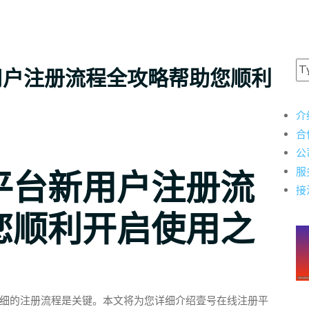
用户注册流程全攻略帮助您顺利
介
合
公
服
平台新用户注册流
接
您顺利开启使用之
细的注册流程是关键。本文将为您详细介绍壹号在线注册平