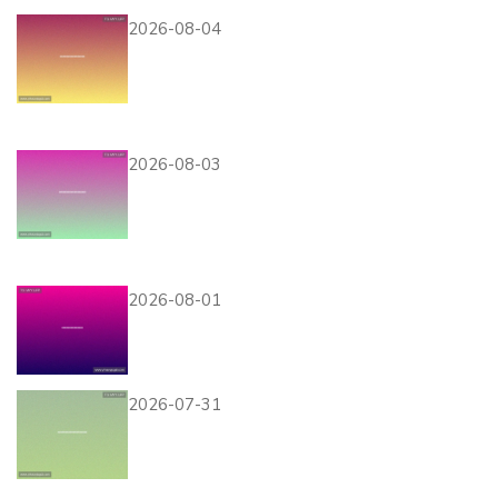
2026-08-04
奥地利对阵约旦比赛前瞻：比
赛时间、地点及观赛指南全攻
略
2026-08-03
壹号链接平台的效果监测与数
据分析方法，优化游戏推广投
放策略
2026-08-01
壹号网站登录失败的原因分析
及有效的解决方法推荐
2026-07-31
壹号网址官方网站下载最新版
本游戏客户端，确保安全稳定