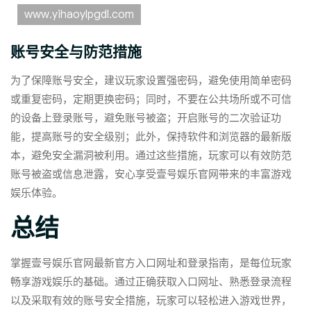
账号安全与防范措施
为了保障账号安全，建议玩家设置强密码，避免使用简单密码
或重复密码，定期更换密码；同时，不要在公共场所或不可信
的设备上登录账号，避免账号被盗；开启账号的二次验证功
能，提高账号的安全级别；此外，保持软件和浏览器的最新版
本，避免安全漏洞被利用。通过这些措施，玩家可以有效防范
账号被盗或信息泄露，安心享受壹号娱乐官网带来的丰富游戏
娱乐体验。
总结
掌握壹号娱乐官网最新官方入口网址和登录指南，是每位玩家
畅享游戏娱乐的基础。通过正确获取入口网址、熟悉登录流程
以及采取有效的账号安全措施，玩家可以轻松进入游戏世界，