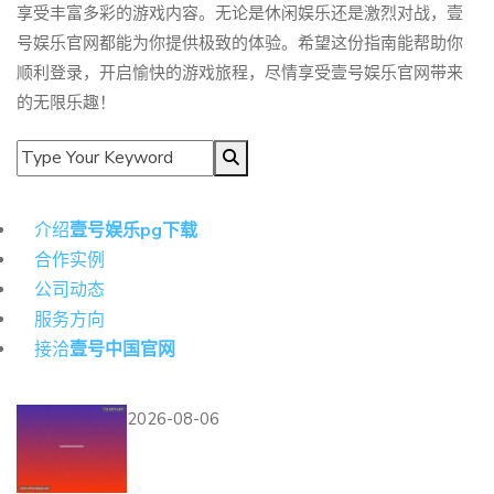
享受丰富多彩的游戏内容。无论是休闲娱乐还是激烈对战，壹
号娱乐官网都能为你提供极致的体验。希望这份指南能帮助你
顺利登录，开启愉快的游戏旅程，尽情享受壹号娱乐官网带来
的无限乐趣！
导航
介绍
壹号娱乐pg下载
合作实例
公司动态
服务方向
接洽
壹号中国官网
热门资讯
2026-08-06
如何辨别捷克世界杯球衣的正
品与仿品购买指南与购买建议