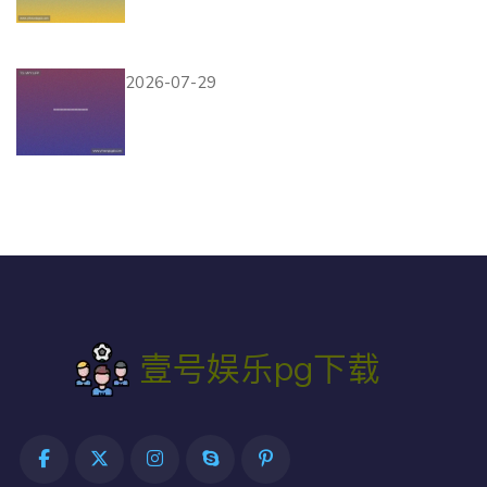
您的设备和个人信息安全的完
整指南
2026-07-29
壹号登录娱乐平台官网提供详
细的游戏攻略和技巧分享，助
你轻松提升游戏水平和胜率