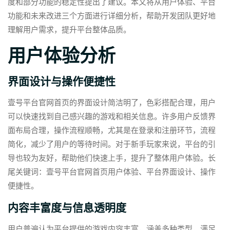
度和部分功能的稳定性提出了建议。本文将从用户体验、平台
功能和未来改进三个方面进行详细分析，帮助开发团队更好地
理解用户需求，提升平台整体品质。
用户体验分析
界面设计与操作便捷性
壹号平台官网首页的界面设计简洁明了，色彩搭配合理，用户
可以快速找到自己感兴趣的游戏和相关信息。许多用户反馈界
面布局合理，操作流程顺畅，尤其是在登录和注册环节，流程
简化，减少了用户的等待时间。对于新手玩家来说，平台的引
导也较为友好，帮助他们快速上手，提升了整体用户体验。长
尾关键词：壹号平台官网首页用户体验、平台界面设计、操作
便捷性。
内容丰富度与信息透明度
用户普遍认为平台提供的游戏内容丰富，涵盖多种类型，满足