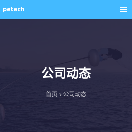
公司动态
首页
公司动态