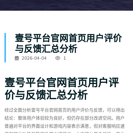
壹号平台官网首页用户评价
与反馈汇总分析
2026-04-04
1
壹号平台官网首页用户评
价与反馈汇总分析
经过全面分析壹号平台官网首页的用户评价与反馈，可以得出
结论：整体用户体验较为良好，但仍存在部分改进空间。用户
普遍对平台的界面设计和游戏内容表示满意，但对客服响应速