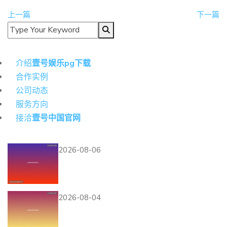
上一篇
下一篇
导航
介绍
壹号娱乐pg下载
合作实例
公司动态
服务方向
接洽
壹号中国官网
热门资讯
2026-08-06
如何辨别捷克世界杯球衣的正
品与仿品购买指南与购买建议
2026-08-04
奥地利对阵约旦比赛前瞻：比