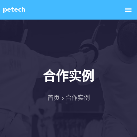
合作实例
首页
合作实例