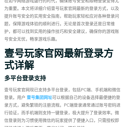
在如今网络游戏盛行的时代，确保账号安全和顺畅登录变得尤
为重要。本文将详细介绍壹号玩家官网最新的登录方式，以及
提升账号安全的实用安全指南，帮助玩家轻松应对各种登录问
题，保障游戏体验的顺利进行。无论是首次登录还是日常维
护，都可以找到实用的操作技巧和安全建议，确保你的游戏账
号安全无忧，畅享游戏乐趣。
壹号玩家官网最新登录方
式详解
多平台登录支持
壹号玩家官网现已支持多平台登录，包括PC端、手机端和微信
登录。用户
壹号集团网址
可以根据自己的设备选择最便捷的登
录方式，避免繁琐的注册流程。PC端登录通常通过账号密码进
行验证，而手机端则支持一键登录，极大提升了登录效率。微
信登录则为习惯使用微信的玩家提供了便捷入口，只需授权即