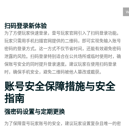
扫码登录新体验
为了方便玩家快速登录，壹号玩家官网引入了扫码登录功能。
玩家只需用手机扫描官网提供的二维码，即可实现免输入账号
密码的登录方式。这一方式不仅节省时间，还能有效避免密码
泄露的风险。扫码登录特别适合在公共场所或临时使用时，确
保账号安全的同时提升登录速度。建议玩家在使用扫码登录
时，确保手机安全，避免二维码被他人篡改或截获。
账号安全保障措施与安全
指南
强密码设置与定期更换
为了保障壹号玩家账号的安全，建议玩家设置复杂且唯一的密