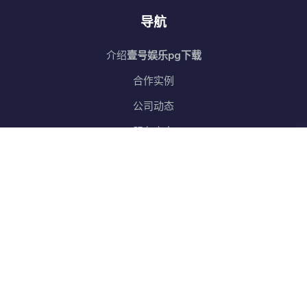
导航
介绍
壹号娱乐pg下载
合作实例
公司动态
服务方向
接洽
壹号中国官网
网站地图
SiteMap
邮箱订阅